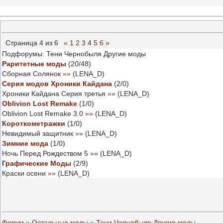
Страница
4
из
6
«
1
2
3
4
5
6
»
Подфорумы: Тени Чернобыля Другие моды
Раритетные моды
(
20
/
48
)
Сборная Солянок
»»
(
LENA_D
)
Серия модов Хроники Кайдана
(
2
/
0
)
Хроники Кайдана Серия третья
»»
(
LENA_D
)
Oblivion Lost Remake
(
1
/
0
)
Oblivion Lost Remake 3.0
»»
(
LENA_D
)
Короткометражки
(
1
/
0
)
Невидимый защитник
»»
(
LENA_D
)
Зимние мода
(
1
/
0
)
Ночь Перед Рождеством 5
»»
(
LENA_D
)
Графические Моды
(
2
/
9
)
Краски осени
»»
(
LENA_D
)
Форум
»
Остальные моды
»
Тени Чернобыля Другие моды