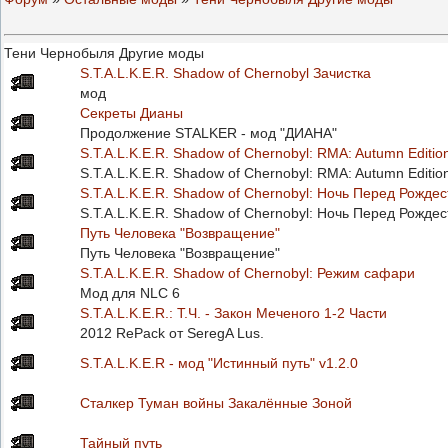
Тени Чернобыля Другие моды
S.T.A.L.K.E.R. Shadow of Chernobyl Зачистка
мод
Секреты Дианы
Продолжение STALKER - мод "ДИАНА"
S.T.A.L.K.E.R. Shadow of Chernobyl: RMA: Autumn Editio
S.T.A.L.K.E.R. Shadow of Chernobyl: RMA: Autumn Editio
S.T.A.L.K.E.R. Shadow of Chernobyl: Ночь Перед Рожде
S.T.A.L.K.E.R. Shadow of Chernobyl: Ночь Перед Рожде
Путь Человека "Возвращение"
Путь Человека "Возвращение"
S.T.A.L.K.E.R. Shadow of Chernobyl: Режим сафари
Мод для NLC 6
S.T.A.L.K.E.R.: Т.Ч. - Закон Меченого 1-2 Части
2012 RePack от SeregA Lus.
S.T.A.L.K.E.R - мод "Истинный путь" v1.2.0
Сталкер Туман войны Закалённые Зоной
Тайный путь