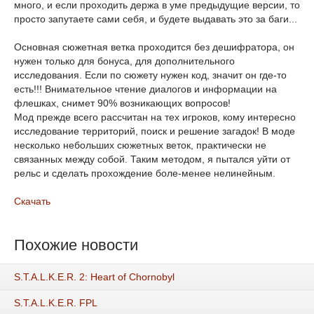
много, и если проходить держа в уме предыдущие версии, то
просто запутаете сами себя, и будете выдавать это за баги...
Основная сюжетная ветка проходится без дешифратора, он
нужен только для бонуса, для дополнительного
исследования. Если по сюжету нужен код, значит он где-то
есть!!! Внимательное чтение диалогов и информации на
флешках, снимет 90% возникающих вопросов!
Мод прежде всего рассчитан на тех игроков, кому интересно
исследование территорий, поиск и решение загадок! В моде
несколько небольших сюжетных веток, практически не
связанных между собой. Таким методом, я пытался уйти от
рельс и сделать прохождение боле-менее нелинейным.
Скачать
Похожие новости
S.T.A.L.K.E.R. 2: Heart of Chornobyl
S.T.A.L.K.E.R. FPL