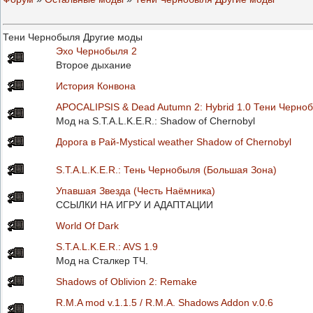
Тени Чернобыля Другие моды
Эхо Чернобыля 2
Второе дыхание
История Конвона
APOCALIPSIS & Dead Autumn 2: Hybrid 1.0 Тени Черно
Мод на S.T.A.L.K.E.R.: Shadow of Chernobyl
Дорога в Рай-Mystical weather Shadow of Chernobyl
S.T.A.L.K.E.R.: Тень Чернобыля (Большая Зона)
Упавшая Звезда (Честь Наёмника)
ССЫЛКИ НА ИГРУ И АДАПТАЦИИ
World Of Dark
S.T.A.L.K.E.R.: AVS 1.9
Мод на Сталкер ТЧ.
Shadows of Oblivion 2: Remake
R.M.A mod v.1.1.5 / R.M.A. Shadows Addon v.0.6