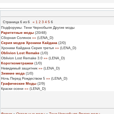
Страница
6
из
6
«
1
2
3
4
5
6
Подфорумы: Тени Чернобыля Другие моды
Раритетные моды
(
20
/
48
)
Сборная Солянок
»»
(
LENA_D
)
Серия модов Хроники Кайдана
(
2
/
0
)
Хроники Кайдана Серия третья
»»
(
LENA_D
)
Oblivion Lost Remake
(
1
/
0
)
Oblivion Lost Remake 3.0
»»
(
LENA_D
)
Короткометражки
(
1
/
0
)
Невидимый защитник
»»
(
LENA_D
)
Зимние мода
(
1
/
0
)
Ночь Перед Рождеством 5
»»
(
LENA_D
)
Графические Моды
(
2
/
9
)
Краски осени
»»
(
LENA_D
)
Форум
»
Остальные моды
»
Тени Чернобыля Другие моды