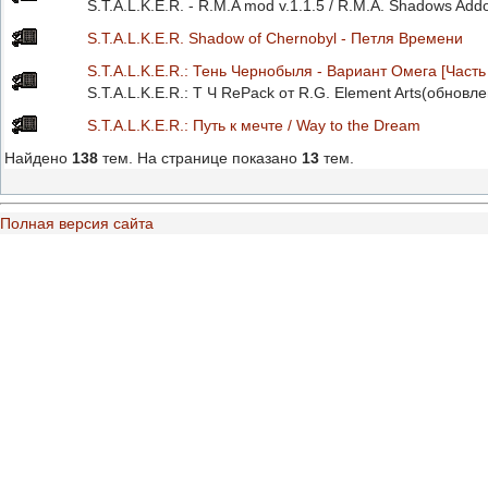
S.T.A.L.K.E.R. - R.M.A mod v.1.1.5 / R.M.A. Shadows Add
S.T.A.L.K.E.R. Shadow of Chernobyl - Петля Времени
S.T.A.L.K.E.R.: Тень Чернобыля - Вариант Омега [Часть 
S.T.A.L.K.E.R.: Т Ч RePack от R.G. Element Arts(обновл
S.T.A.L.K.E.R.: Путь к мечте / Way to the Dream
Найдено
138
тем. На странице показано
13
тем.
Полная версия сайта