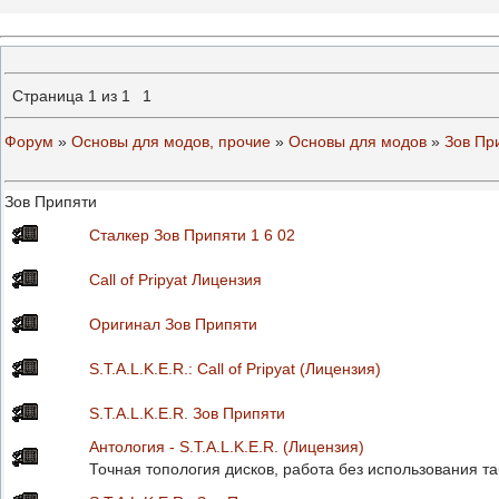
Страница
1
из
1
1
Форум
»
Основы для модов, прочие
»
Основы для модов
»
Зов Пр
Зов Припяти
Сталкер Зов Припяти 1 6 02
Call of Pripyat Лицензия
Оригинал Зов Припяти
S.T.A.L.K.E.​R.: Call of Pripyat (Лицензия)
S.T.A.L.K.E.R. Зов Припяти
Антология - S.T.A.L.K.E.R. (Лицензия)
Точная топология дисков, работа без использования та