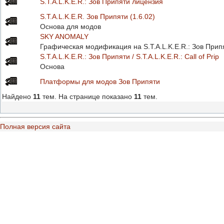
S.T.A.L.K.E.R.: Зов Припяти лицензия
S.T.A.L.K.E.R. Зов Припяти (1.6.02)
Основа для модов
SKY ANOMALY
Графическая модификация на S.T.A.L.K.E.R.: Зов Прип
S.T.A.L.K.E.R.: Зов Припяти / S.T.A.L.K.E.R.: Call of Prip
Основа
Платформы для модов Зов Припяти
Найдено
11
тем. На странице показано
11
тем.
Полная версия сайта