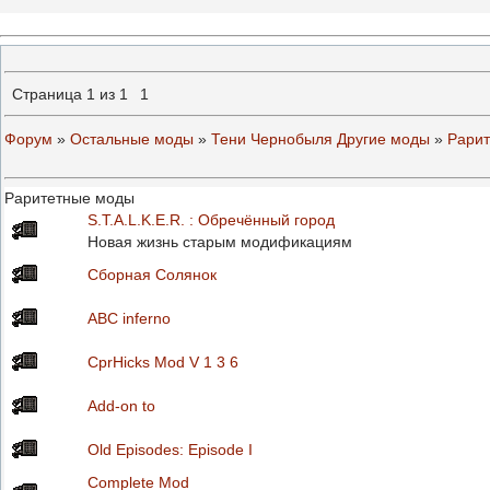
Страница
1
из
1
1
Форум
»
Остальные моды
»
Тени Чернобыля Другие моды
»
Рари
Раритетные моды
S.T.A.L.K.E.R. : Обречённый город
Новая жизнь старым модификациям
Сборная Солянок
ABC inferno
CprHicks Mod V 1 3 6
Add-on to
Old Episodes: Episode I
Complete Mod