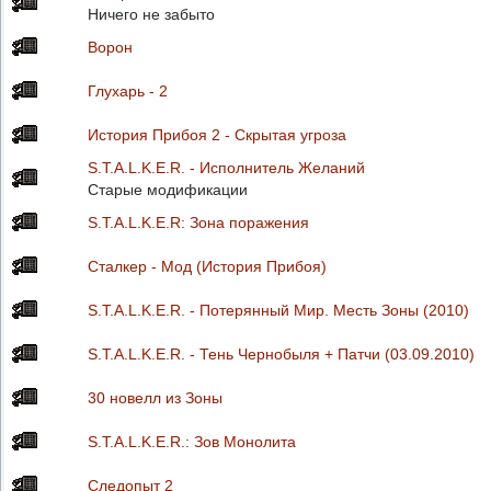
Ничего не забыто
Ворон
Глухарь - 2
История Прибоя 2 - Скрытая угроза
S.T.A.L.K.E.R. - Исполнитель Желаний
Старые модификации
S.T.A.L.K.E.R: Зона поражения
Сталкер - Мод (История Прибоя)
S.T.A.L.K.E.R. - Потерянный Мир. Месть Зоны (2010)
S.T.A.L.K.E.R. - Тень Чернобыля + Патчи (03.09.2010)
30 новелл из Зоны
S.T.A.L.K.E.R.: Зов Монолита
Следопыт 2