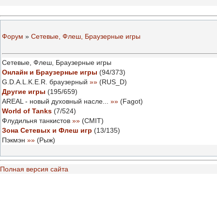
Форум
»
Сетевые, Флеш, Браузерные игры
Сетевые, Флеш, Браузерные игры
Онлайн и Браузерные игры
(
94
/
373
)
G.D.A.L.K.E.R. браузерный
»»
(
RUS_D
)
Другие игры
(
195
/
659
)
AREAL - новый духовный насле...
»»
(
Fаgot
)
World of Tanks
(
7
/
524
)
Флудильня танкистов
»»
(
CMIT
)
Зона Сетевых и Флеш игр
(
13
/
135
)
Пэкмэн
»»
(
Рыж
)
Полная версия сайта