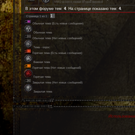
MMO-action о танках Второй мировой
В этом форуме тем:
4
. На странице показано тем:
4
.
1
Страница
1
из
1
Обычная тема (Есть новые сообщения)
Обычная тема
Обычная тема (Нет новых сообщений)
Тема - опрос
Горячая тема (Есть новые сообщения)
Важная тема
Горячая тема (Нет новых сообщений)
Горячая тема
Закрытая тема (Нет новых сообщений)
Закрытая тема
Использование