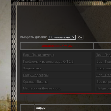
Выбрать дизайн:
Обновленные темы
Бар - Приют химеры
Тех - По
Проблемы и вылеты мода ОП-2.2
Бар - При
Худ-мастер
Crazy мо
Crazy модострой
Бар - От 
Срывает Башню
Все вопр
Мастерская Долговязого
Найди от
Форум