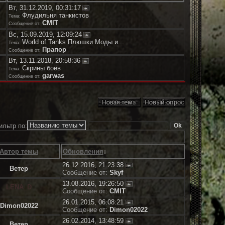
Вт, 31.12.2019, 00:31:17
Флудильня танкистов
Тема:
CMIT
Сообщение от:
Вс, 15.09.2019, 12:09:24
World of Tanks Плюшки Моды и...
Тема:
Прапор
Сообщение от:
Вт, 13.11.2018, 20:58:36
Скрины боёв
Тема:
garwas
Сообщение от:
ильтр по:
Автор темы
Обновления
↓
26.12.2016, 21:23:38
Ветер
Сообщение от:
Skyf
13.08.2016, 19:26:50
LENA_D
Сообщение от:
CMIT
26.01.2015, 06:08:21
Dimon02022
Сообщение от:
Dimon02022
26.02.2014, 13:48:59
Ветер