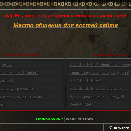
Бар Реактор готов принять новых постояльцев!
Место общения для гостей сайта
Популярные темы
Последние файлы
ддержка
S.T.A.L.K.E.R. 2: Heart of Chornoby.
ют химеры - 1 (архив)
Дорога в ад: история трех друзей
дострой
S.T.A.L.K.E.R. FPL
заката до рассвета
S.T.A.L.K.E.R. Dead City Epilogue
осы которых нет в темах
Чужой среди чужих: Эпизод III
вет
Dead Air Metro
Подфорумы:
World of Tanks
Статистика