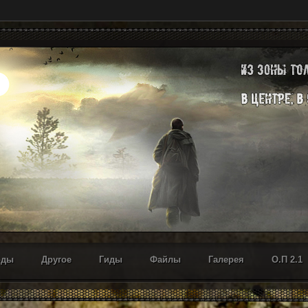
оды
Другое
Гиды
Файлы
Галерея
О.П 2.1