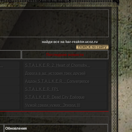
Последние новости
..
S.T.A.L.K.E.R. 2: Heart of Chornoby...
Дорога в ад: история трех друзей
Аддон S.T.A.L.K.E.R. : Convergence
S.T.A.L.K.E.R. FPL
S.T.A.L.K.E.R. Dead City Epilogue
Чужой среди чужих: Эпизод III
Обновления