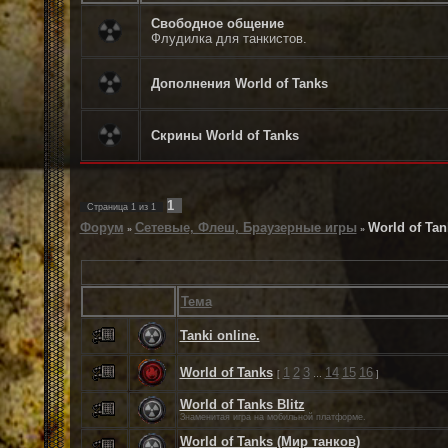
Свободное общение
Флудилка для танкистов.
Дополнения World of Tanks
Скрины World of Tanks
1
Страница
1
из
1
Форум
Сетевые, Флеш, Браузерные игры
World of Tan
»
»
Тема
Tanki online.
World of Tanks
1
2
3
14
15
16
[
…
]
World of Tanks Blitz
Знаменитая игра на мобильной платформе.
World of Tanks (Мир танков)