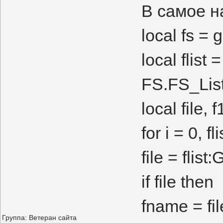
В самое н
local fs = 
local flist
FS.FS_List
local file, 
for i = 0, fl
file = flist:
if file then
fname = fi
Группа: Ветеран сайта