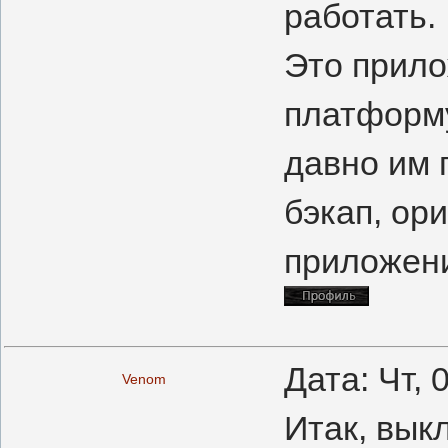
работать.
Это прило
платформу
давно им 
бэкап, ор
приложени
Дата: Чт, 
Venom
Итак, вык