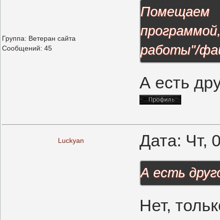
Помещаем
программо
Группа: Ветеран сайта
работы"/файл
Сообщений:
45
А есть др
Дата: Чт, 
Luckyan
А есть друг
Нет, толь