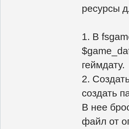
ресурсы д
1. В fsgam
$game_dat
геймдату.
2. Создат
создать па
В нее бро
файл от оп