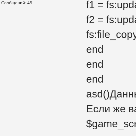
f1 = fs:up
Сообщений:
45
f2 = fs:up
fs:file_copy
end
end
end
asd()Данн
Если же в
$game_scri