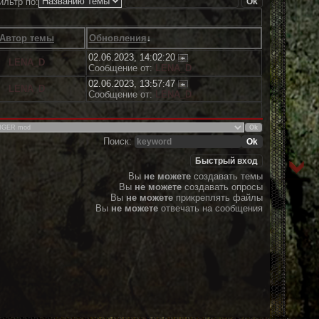
ильтр по:
Автор темы
Обновления
↓
02.06.2023, 14:02:20
LENA_D
Сообщение от:
LENA_D
02.06.2023, 13:57:47
LENA_D
Сообщение от:
LENA_D
Поиск:
Вы
не можете
создавать темы
Вы
не можете
создавать опросы
Вы
не можете
прикреплять файлы
Вы
не можете
отвечать на сообщения