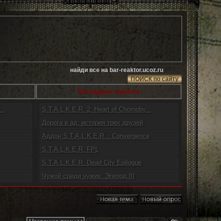
Последние новости
..
S.T.A.L.K.E.R. 2: Heart of Chornoby...
Дорога в ад: история трех друзей
Аддон S.T.A.L.K.E.R. : Convergence
S.T.A.L.K.E.R. FPL
S.T.A.L.K.E.R. Dead City Epilogue
Чужой среди чужих: Эпизод III