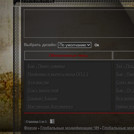
Выбрать дизайн:
Обновленные темы
Бар - Приют химеры
Тех - По
Проблемы и вылеты мода ОП-2.2
Бар - При
Худ-мастер
Crazy мо
Crazy модострой
Бар - От 
Срывает Башню
Все вопр
Мастерская Долговязого
Найди от
1
Страница
1
из
1
Форум
Глобальные модификации ЧН
Глобальные мо
»
»