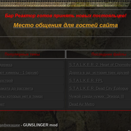
Бар Реактор готов принять новых постояльцев!
Место общения для гостей сайта
Популярные темы
Последние файлы
ддержка
S.T.A.L.K.E.R. 2: Heart of Chornoby.
ют химеры - 1 (архив)
Дорога в ад: история трех друзей
дострой
S.T.A.L.K.E.R. FPL
заката до рассвета
S.T.A.L.K.E.R. Dead City Epilogue
осы которых нет в темах
Чужой среди чужих: Эпизод III
вет
Dead Air Metro
дификации
GUNSLINGER mod
»