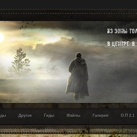
оды
Другое
Гиды
Файлы
Галерея
О.П 2.1