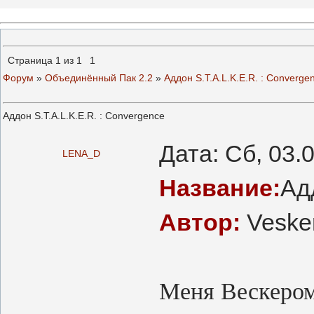
Страница
1
из
1
1
Форум
»
Объединённый Пак 2.2
»
Аддон S.T.A.L.K.E.R. : Converge
Аддон S.T.A.L.K.E.R. : Convergence
Дата: Сб, 03.
LENA_D
Название:
Ад
Автор:
Veske
Меня Вескером