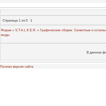
Страница
1
из
0
1
Форум
»
S.T.A.L.K.E.R.
»
Графические сборки. Сюжетные и осталь
моды
В данном ф
Полная версия сайта