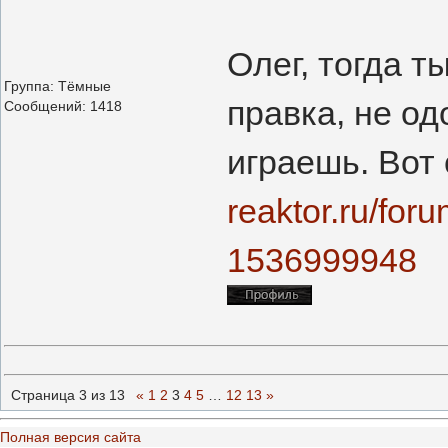
Олег, тогда т
Группа: Тёмные
правка, не о
Сообщений:
1418
играешь. Вот
reaktor.ru/fo
1536999948
Страница
3
из
13
«
1
2
3
4
5
…
12
13
»
Полная версия сайта