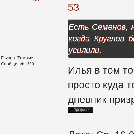
Stork
53
Есть Семенов, 
когда Круглов 
усилили.
Группа: Тёмные
Сообщений:
290
Илья в том то
просто куда т
дневник призр