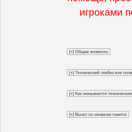
игроками п