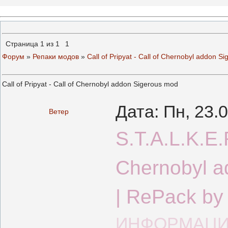
Страница
1
из
1
1
Форум
»
Репаки модов
»
Call of Pripyat - Call of Chernobyl addon S
Call of Pripyat - Call of Chernobyl addon Sigerous mod
Дата: Пн, 23.
Ветер
S.T.A.L.K.E.R
Chernobyl a
| RePack by
ИНФОРМАЦИ