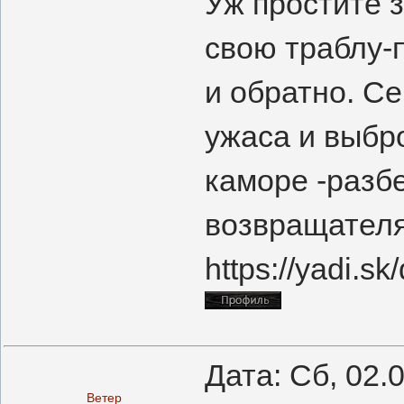
Уж простите з
свою траблу-
и обратно. Се
ужаса и выбр
каморе -разб
возвращателя?
https://yadi.
Дата: Сб, 02.
Ветер