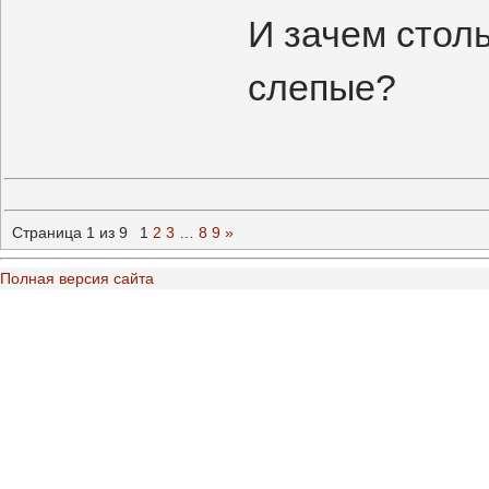
И зачем столь
слепые?
Страница
1
из
9
1
2
3
…
8
9
»
Полная версия сайта