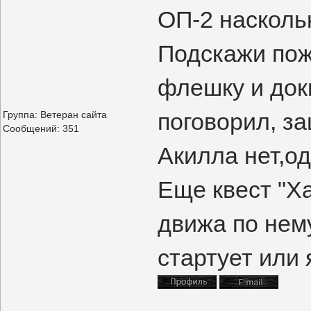
ОП-2 насколь
Подскажи пож
флешку и док
поговорил, з
Группа: Ветеран сайта
Сообщений:
351
Акилла нет,о
Еще квест "Ха
движа по нему
стартует или 