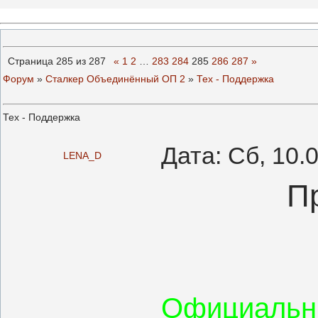
Страница
285
из
287
«
1
2
…
283
284
285
286
287
»
Форум
»
Сталкер Объединённый ОП 2
»
Тех - Поддержка
Тех - Поддержка
Дата: Сб, 10.
LENA_D
П
Официальн