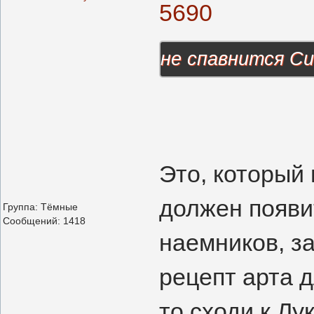
5690
не спавнится С
Это, который 
должен появи
Группа: Тёмные
Сообщений:
1418
наемников, за
рецепт арта 
то сходи к Лу