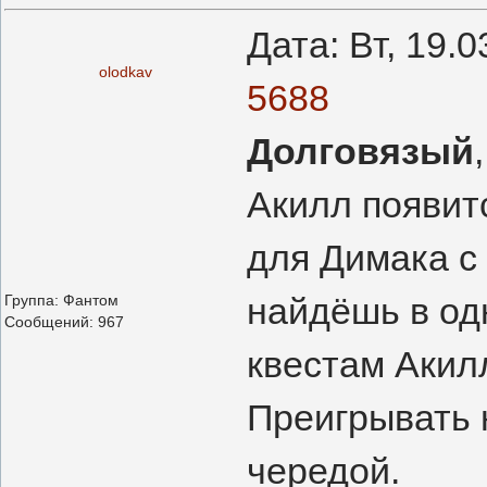
Дата: Вт, 19.
olodkav
5688
Долговязый
Акилл появит
для Димака с
найдёшь в одн
Группа: Фантом
Сообщений:
967
квестам Акилл
Преигрывать 
чередой.