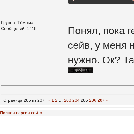
Группа: Тёмные
Понял, пока г
Сообщений:
1418
сейв, у меня 
нужно. Ок? Та
Страница
285
из
287
«
1
2
…
283
284
285
286
287
»
Полная версия сайта