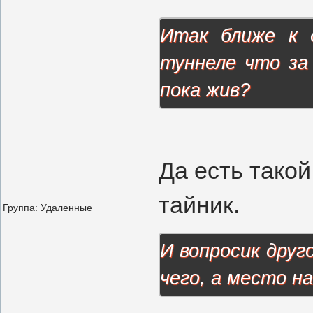
Итак ближе к д
туннеле что за
пока жив?
Да есть такой
тайник.
Группа: Удаленные
И вопросик друг
чего, а место н