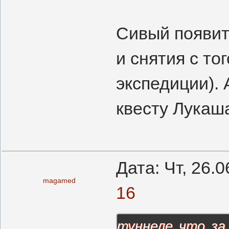
Сивый появит
и снятия с т
экспедиции). 
квесту Лукаш
Дата: Чт, 26.
magamed
16
туннеле что за