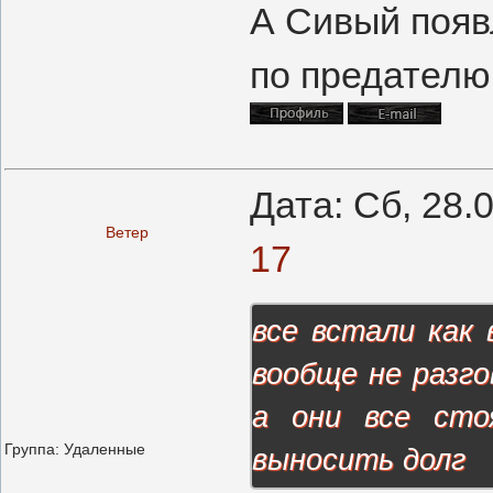
А Сивый появ
по предателю
Дата: Сб, 28.
Ветер
17
все встали как
вообще не разго
а они все сто
Группа: Удаленные
выносить долг