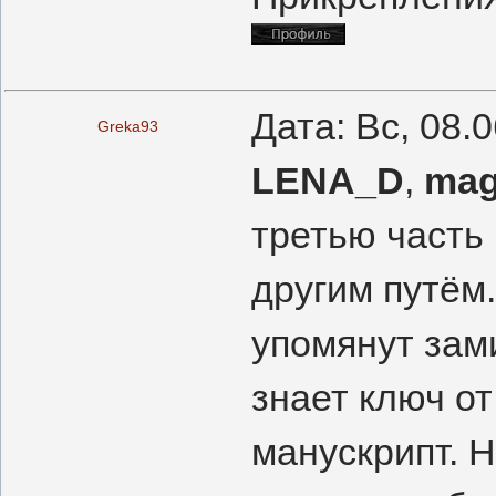
Дата: Вс, 08.
Greka93
LENA_D
,
ma
третью часть
другим путём
упомянут зам
знает ключ от
манускрипт. Н