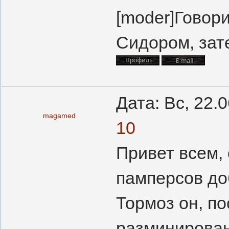
[moder]Говор
Сидором, зат
Дата: Вс, 22.
magamed
10
Привет всем, 
памперсов до
Тормоз он, п
разминирован