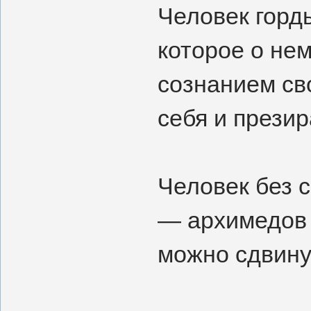
Человек горды
которое о нем
сознанием св
себя и прези
Человек без 
— архимедов 
можно сдви­ну