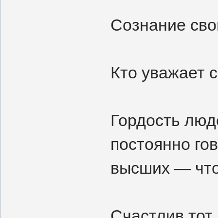
Сознание сво
Кто уважает 
Гордость люде
постоянно го
высших — что
Счастлив тот,