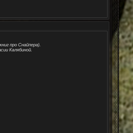
книг про Снайпера).
сии Калябиной.