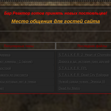
Бар Реактор готов принять новых постояльцев!
Место общения для гостей сайта
Популярные темы
Последние файлы
ддержка
S.T.A.L.K.E.R. 2: Heart of Chornoby.
ют химеры - 1 (архив)
Дорога в ад: история трех друзей
дострой
S.T.A.L.K.E.R. FPL
заката до рассвета
S.T.A.L.K.E.R. Dead City Epilogue
осы которых нет в темах
Чужой среди чужих: Эпизод III
вет
Dead Air Metro
D