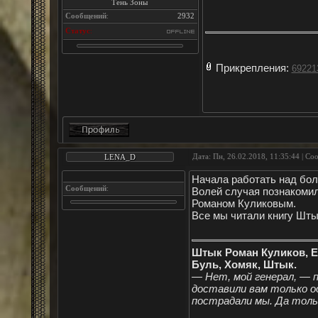
Тень Зоны
Сообщений
:
2932
Статус
:
Прикрепления:
69221
Дата: Пн, 26.02.2018, 11:35:44 | С
LENA_D
Начала работать над бо
Сообщений
:
Волей случая познакоми
Романом Куликовым.
Все мы читали книгу Шты
Штык Роман Куликов, 
Буль, Хомяк, Штык.
— Нет, мой генерал, — 
доставили вам только о
пострадали мы. Да тольк