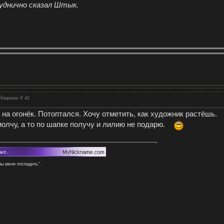
буднично сказал Штык.
ообщение #
42
т на огонёк. Потоптался. Хочу отметить, как художник растёшь.
олчу, а то по шапке получу и лилию не подарю.
бы меня погладить".