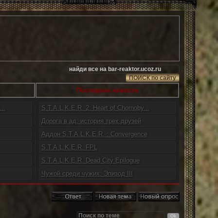
Последние новости
..
S.T.A.L.K.E.R. 2: Heart of Chornoby...
Дорога в ад: история трех друзей
Аддон S.T.A.L.K.E.R. : Convergence
S.T.A.L.K.E.R. FPL
S.T.A.L.K.E.R. Dead City Epilogue
Чужой среди чужих: Эпизод III