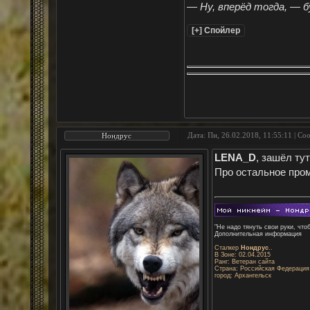
— Ну, вперёд тогда, — 
Дата: Пн, 26.02.2018, 11:55:11 | С
Нондрус
LENA_D
, зашёл ту
Про остальное пром
"Не надо тянуть свои руки, что
Дополнительная информация
Сталкер
Нондрус
..
В Зоне: 02.04.2015
Ранг: Ветеран сайта
Страна: Российская Федерация
город: Архангельск