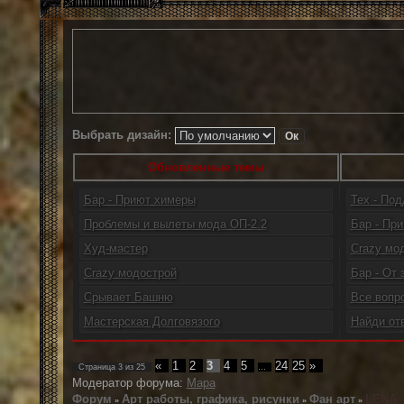
Выбрать дизайн:
Обновленные темы
Бар - Приют химеры
Тех - По
Проблемы и вылеты мода ОП-2.2
Бар - При
Худ-мастер
Crazy мо
Crazy модострой
Бар - От 
Срывает Башню
Все вопр
Мастерская Долговязого
Найди от
«
1
2
3
4
5
24
25
»
Страница
3
из
25
…
Модератор форума:
Мара
Форум
Арт работы, графика, рисунки
Фан арт
LENA_
»
»
»