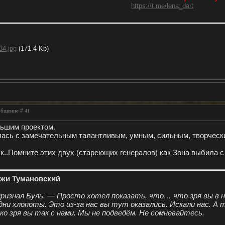
https://t.me/lena_dart
34.jpg
(171.4 Kb)
ообщение #
41
льшим проектом.
лась с замечательным талантливым, умным, сильным, творческ
к..Помните этих двух (стареющих генералов) как Зона выбила с
Ежи Тумановский
признал Буль. — Просто хотел показать, что… что зря вы в 
дни хлопоты. Это из-за нас вы тут оказались. Искали нас. А
о зря вы так с нами. Мы не подведём. Не сомневайтесь.