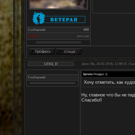
Сообщений
:
490
Статус
:
Дата: Пн, 26.02.2018, 12:08:31 | С
LENA_D
Цитата
Нондрус
(
)
Сообщений
:
Хочу отметить, как худ
Ну, главное что бы не пад
Спасибо!!