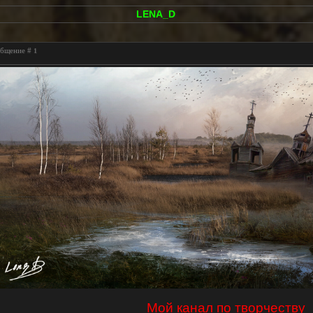
LENA_D
ообщение #
1
Мой канал по творчеству