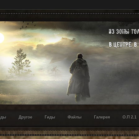
оды
Другое
Гиды
Файлы
Галерея
О.П 2.1