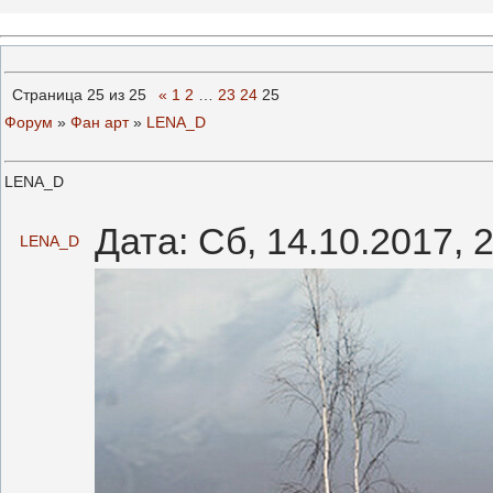
Страница
25
из
25
«
1
2
…
23
24
25
Форум
»
Фан арт
»
LENA_D
LENA_D
Дата: Сб, 14.10.2017,
LENA_D