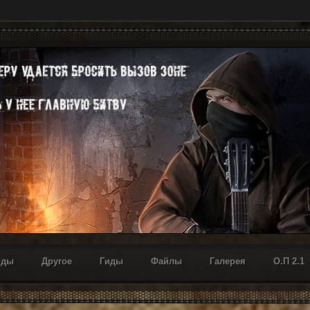
оды
Другое
Гиды
Файлы
Галерея
О.П 2.1