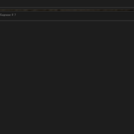
ообщение #
7