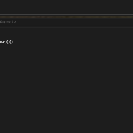
ообщение #
2
и)))))