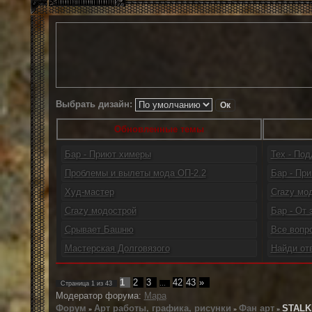
Выбрать дизайн:
Обновленные темы
Бар - Приют химеры
Тех - По
Проблемы и вылеты мода ОП-2.2
Бар - При
Худ-мастер
Crazy мо
Crazy модострой
Бар - От 
Срывает Башню
Все вопр
Мастерская Долговязого
Найди от
1
2
3
42
43
»
Страница
1
из
43
…
Модератор форума:
Мара
Форум
Арт работы, графика, рисунки
Фан арт
STALK
»
»
»