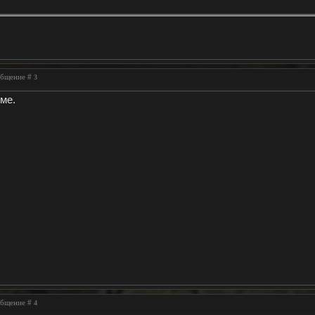
ообщение #
3
ме.
ообщение #
4