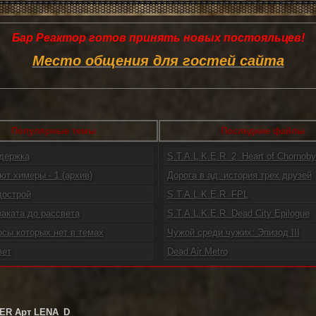
Бар Реактор готов принять новых постояльцев!
Место общения для гостей сайта
Популярные темы
Последние файлы
ддержка
S.T.A.L.K.E.R. 2: Heart of Chornoby.
ют химеры - 1 (архив)
Дорога в ад: история трех друзей
дострой
S.T.A.L.K.E.R. FPL
заката до рассвета
S.T.A.L.K.E.R. Dead City Epilogue
осы которых нет в темах
Чужой среди чужих: Эпизод III
вет
Dead Air Metro
ER Арт LENA_D