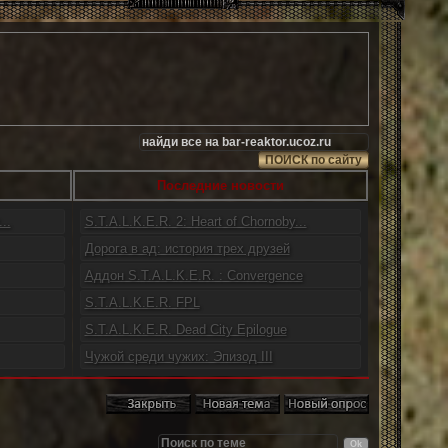
Последние новости
..
S.T.A.L.K.E.R. 2: Heart of Chornoby...
Дорога в ад: история трех друзей
Аддон S.T.A.L.K.E.R. : Convergence
S.T.A.L.K.E.R. FPL
S.T.A.L.K.E.R. Dead City Epilogue
Чужой среди чужих: Эпизод III