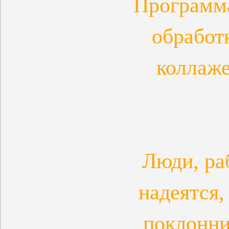
Программа
обработ
коллаже
Люди, ра
надеятся,
поклонни