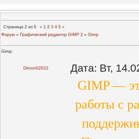
Страница
2
из
5
«
1
2
3
4
5
»
Форум
»
Графический редактор GIMP 2
»
Gimp.
Gimp.
Дата: Вт, 14.
Dimon02022
GIMP — эт
работы с р
поддержив