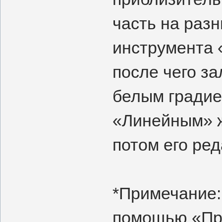
часть на раз
инструмента 
после чего з
белым градие
«Линейным» ж
потом его ре
*Примечание:
помощью «Пр