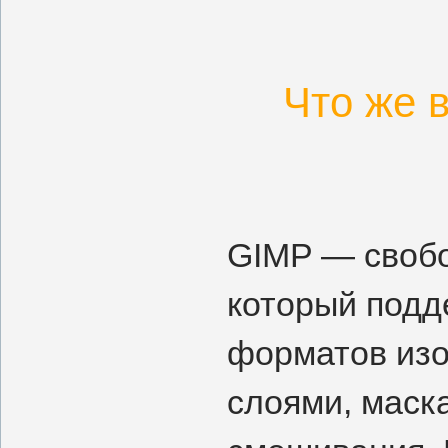
Что же 
GIMP — свобо
который подд
форматов изо
слоями, маск