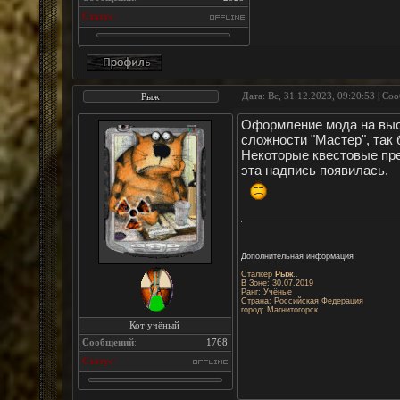
Статус
:
Дата: Вс, 31.12.2023, 09:20:53 | С
Рыж
Оформление мода на высш
сложности "Мастер", так
Некоторые квестовые пре
эта надпись появилась.
Дополнительная информация
Сталкер
Рыж
..
В Зоне: 30.07.2019
Ранг: Учёные
Страна: Российская Федерация
город: Магнитогорск
Кот учёный
Сообщений
:
1768
Статус
: