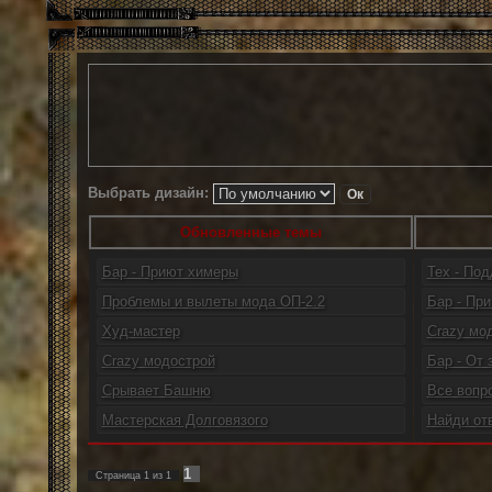
Выбрать дизайн:
Обновленные темы
Бар - Приют химеры
Тех - По
Проблемы и вылеты мода ОП-2.2
Бар - При
Худ-мастер
Crazy мо
Crazy модострой
Бар - От 
Срывает Башню
Все вопр
Мастерская Долговязого
Найди от
1
Страница
1
из
1