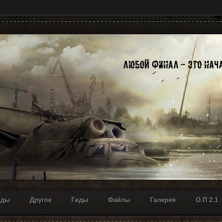
оды
Другое
Гиды
Файлы
Галерея
О.П 2.1