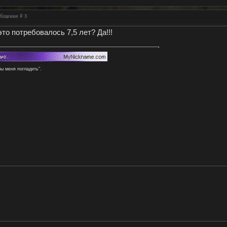
ообщение #
3
это потребовалось 7,5 лет? Да!!!
бы меня погладить".