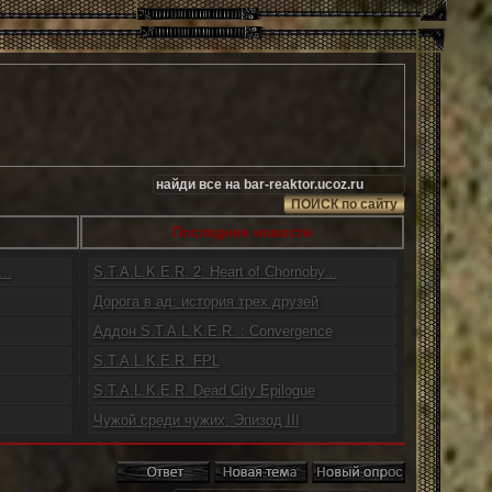
Последние новости
..
S.T.A.L.K.E.R. 2: Heart of Chornoby...
Дорога в ад: история трех друзей
Аддон S.T.A.L.K.E.R. : Convergence
S.T.A.L.K.E.R. FPL
S.T.A.L.K.E.R. Dead City Epilogue
Чужой среди чужих: Эпизод III