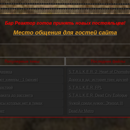
Бар Реактор готов принять новых постояльцев!
Место общения для гостей сайта
Популярные темы
Последние файлы
ддержка
S.T.A.L.K.E.R. 2: Heart of Chornoby.
ют химеры - 1 (архив)
Дорога в ад: история трех друзей
дострой
S.T.A.L.K.E.R. FPL
заката до рассвета
S.T.A.L.K.E.R. Dead City Epilogue
осы которых нет в темах
Чужой среди чужих: Эпизод III
вет
Dead Air Metro