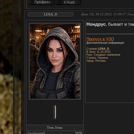
Дата: Сб, 30.12.2023, 11:04:17 | С
LENA_D
Нондрус
, бывает и та
Пропуск в ЧЗО
Дополнительная информация
Сталкер
LENA_D
..
В Зоне: 11.10.2010
Ранг: Синдикат наёмников
Страна: Украина
город: Полтава
Тень Зоны
Сообщений
:
2929