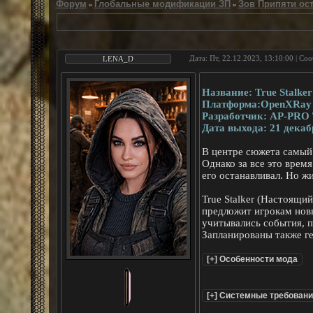
Форум
Глобальные модификации ЗП
Зов Припяти ос
»
»
Дата: Пт, 22.12.2023, 13:10:00 | С
LENA_D
Название: True Stalker
Платформа:OpenXRay
Разработчик: AP-PRO
Дата выхода: 21 декабр
В центре сюжета самый
Однако за все это врем
его останавливал. Но ж
True Stalker (Настоящи
предложит игрокам новы
учитывались события, п
Запланированы также г