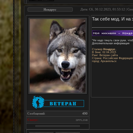
Дата: Сб, 30.12.2023, 01:53:12 | С
Нондрус
Так себе мод. И на 
"Не надо тянуть свои руки, что
Дополнительная информация
Сталкер
Нондрус
..
В Зоне: 02.04.2015
Ранг: Ветеран сайта
Страна: Российская Федерация
город: Архангельск
Сообщений
:
490
Статус
: