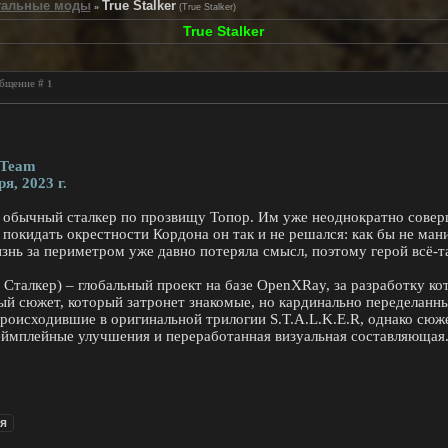
тальные моды
True Stalker
»
(True Stalker)
True Stalker
ообщение #
1
 Team
я, 2023 г.
 обычный сталкер по прозвищу Топор. Им уже неоднократно совер
я покидать окрестности Кордона он так и не решался: как бы не ман
изнь за периметром уже давно потеряла смысл, поэтому герой всё-т
й Сталкер) – глобальный проект на базе OpenXRay, за разработку 
й сюжет, который затронет знакомые, но кардинально переделанн
роисходившие в оригинальной трилогии S.T.A.L.K.E.R, однако сюже
еймплейные улучшения и переработанная визуальная составляющая