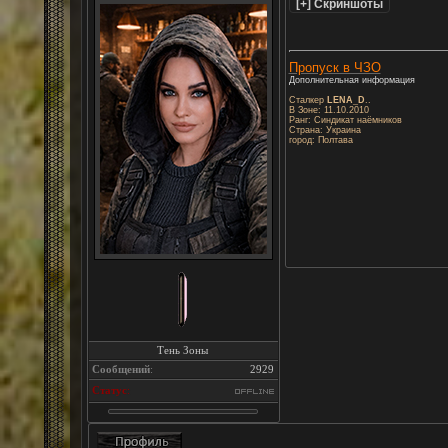
Пропуск в ЧЗО
Дополнительная информация
Сталкер
LENA_D
..
В Зоне: 11.10.2010
Ранг: Синдикат наёмников
Страна: Украина
город: Полтава
Тень Зоны
Сообщений
:
2929
Статус
: