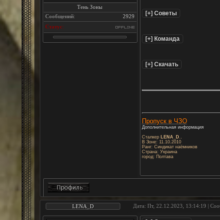
Тень Зоны
Сообщений
:
2929
Статус
:
Пропуск в ЧЗО
Дополнительная информация
Сталкер
LENA_D
..
В Зоне: 11.10.2010
Ранг: Синдикат наёмников
Страна: Украина
город: Полтава
Дата: Пт, 22.12.2023, 13:14:19 | С
LENA_D