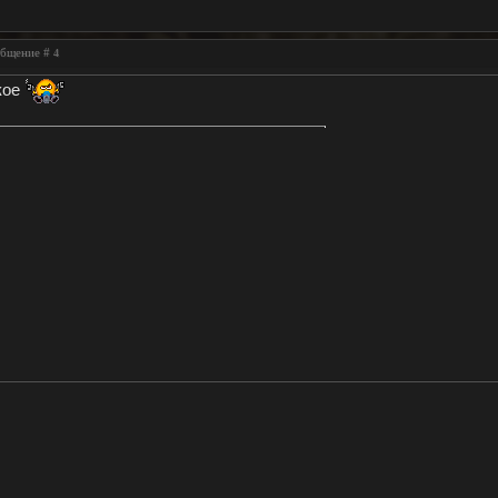
ообщение #
4
кое