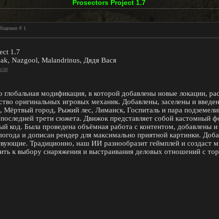
Prosectors Project 1.7
ообщение #
1
ect 1.7
ak, Nazgool, Malandrinus, Дядя Вася
ыля
, это глобальная модификация, в которой добавлены новые локации,
тво оригинальных игровых механик. Добавлены, заселены и введен
 Мёртвый город, Рыжий лес, Лиманск, Госпиталь и пара подземелий
 последней трети сюжета. Движок представляет собой кастомный фо
й код. Была проведена объёмная работа с контентом, добавлены и
погода и дописан рендер для максимально приятной картинки. Доб
вующие. Традиционно, наш ИИ разнообразит геймплей и создаст мн
ить к выбору снаряжения и выстраивания деловых отношений с то