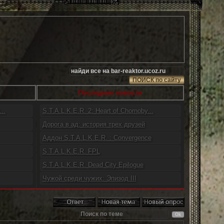
Последние новости
..
S.T.A.L.K.E.R. 2: Heart of Chornoby...
Дорога в ад: история трех друзей
Аддон S.T.A.L.K.E.R. : Convergence
S.T.A.L.K.E.R. FPL
S.T.A.L.K.E.R. Dead City Epilogue
Чужой среди чужих: Эпизод III