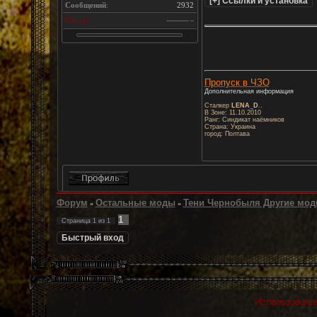
Сообщений
:
2932
Статус
:
Пропуск в ЧЗО
Дополнительная информация
Сталкер
LENA_D
..
В Зоне: 11.10.2010
Ранг: Синдикат наёмников
Страна: Украина
город: Полтава
Форум
Остальные моды
Тени Чернобыля Другие мо
»
»
1
Страница
1
из
1
Использование