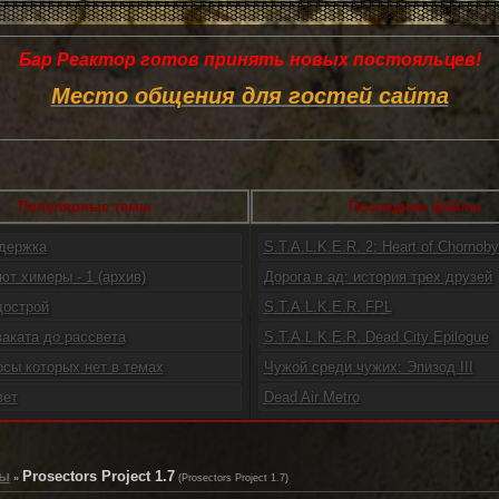
Бар Реактор готов принять новых постояльцев!
Место общения для гостей сайта
Популярные темы
Последние файлы
ддержка
S.T.A.L.K.E.R. 2: Heart of Chornoby.
ют химеры - 1 (архив)
Дорога в ад: история трех друзей
дострой
S.T.A.L.K.E.R. FPL
заката до рассвета
S.T.A.L.K.E.R. Dead City Epilogue
осы которых нет в темах
Чужой среди чужих: Эпизод III
вет
Dead Air Metro
ды
Prosectors Project 1.7
»
(Prosectors Project 1.7)