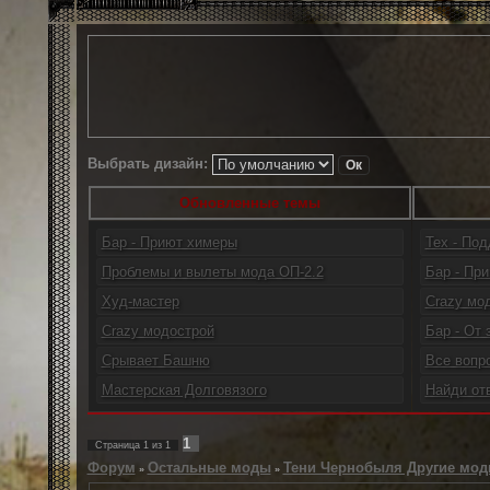
Выбрать дизайн:
Обновленные темы
Бар - Приют химеры
Тех - По
Проблемы и вылеты мода ОП-2.2
Бар - При
Худ-мастер
Crazy мо
Crazy модострой
Бар - От 
Срывает Башню
Все вопр
Мастерская Долговязого
Найди от
1
Страница
1
из
1
Форум
Остальные моды
Тени Чернобыля Другие мо
»
»