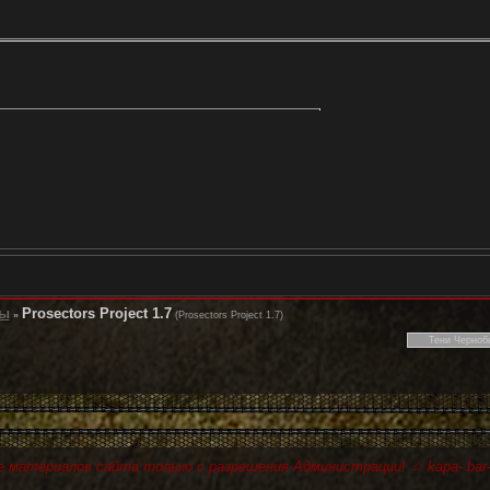
ды
Prosectors Project 1.7
»
(Prosectors Project 1.7)
 материалов сайта только с разрешения Администрации! ☆ kapa- bar-r