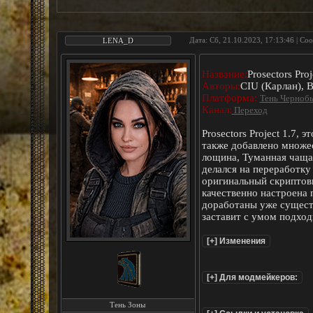
Дата: Сб, 21.10.2023, 17:13:46 | С
LENA_D
Название:
Prosectors Proj
Авторы:
CIU (Карлан), B
Платформа:
Тень Черноб
Канал:
Переход
Prosectors Project 1.7
также добавлено множес
лощина, Туманная чаща,
делался на переработку
оригинальный скриптовы
качественно настроена 
доработаны уже сущест
заставит с умом подход
Тень Зоны