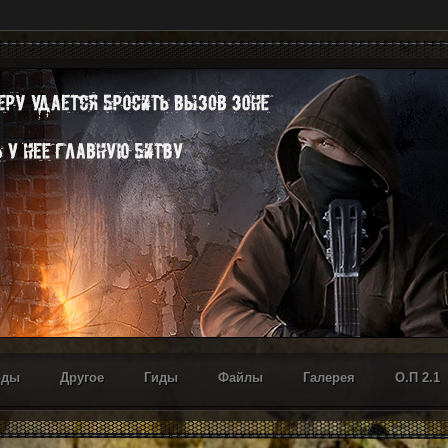
оды
Другое
Гиды
Файлы
Галерея
О.П 2.1