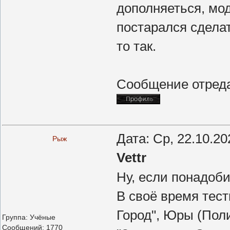
дополняеться, мо
постарался сделат
то так.
Сообщение отред
Дата: Ср, 22.10.2
Рыж
Vettr
Ну, если понадоби
В своё время тес
Город", Юры (Пол
Группа: Учёные
Сообщений:
1770