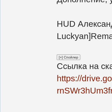
HUD Александ
Luckyan]Rema
Ссылка на ск
https://drive
rnSWr3hUm3f