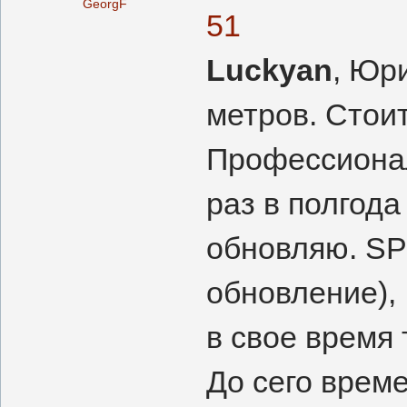
GeorgF
51
Luckyan
, Юр
метров. Стои
Профессионал
раз в полгода
обновляю. SP1
обновление),
в свое время
До сего врем