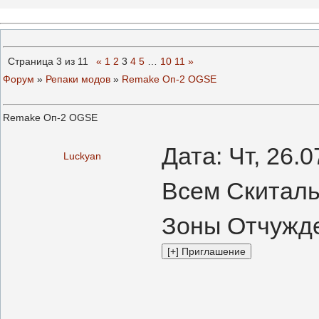
Страница
3
из
11
«
1
2
3
4
5
…
10
11
»
Форум
»
Репаки модов
»
Remake Оп-2 OGSE
Remake Оп-2 OGSE
Дата: Чт, 26.
Luckyan
Всем Скиталь
Зоны Отчужде