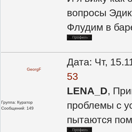
вопросы Эдик
Флудим в баре
Дата: Чт, 15.
GeorgF
53
LENA_D
, При
проблемы с ус
Группа: Куратор
Сообщений:
149
пытаются помо