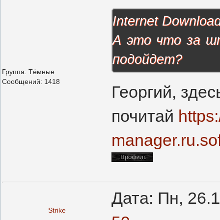
Internet Downloa
А это что за ш
подойдет?
Группа: Тёмные
Сообщений:
1418
Георгий, здес
почитай
https
manager.ru.so
Дата: Пн, 26.
Strike