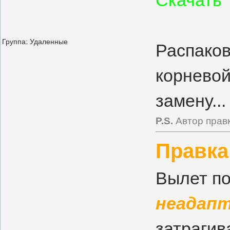
Скачать
Группа: Удаленные
Распако
корневой
замену...
P.S.
Автор правк
Правка
Вылет по
неадап
затрагив