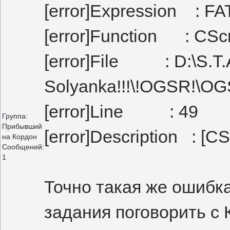
[error]Expression : 
[error]Function : CScri
[error]File : D:\S.T.A
Solyanka!!!\!OGSR!\O
[error]Line : 49
Группа:
Прибывший
[error]Description : [CSc
на Кордон
Сообщений:
1
Точно такая же ошибк
задания поговорить с