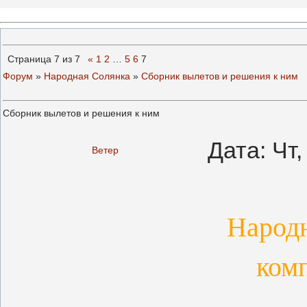
Страница
7
из
7
«
1
2
…
5
6
7
Форум
»
Народная Солянка
»
Сборник вылетов и решения к ним
Сборник вылетов и решения к ним
Дата: Чт
Ветер
Народн
ком