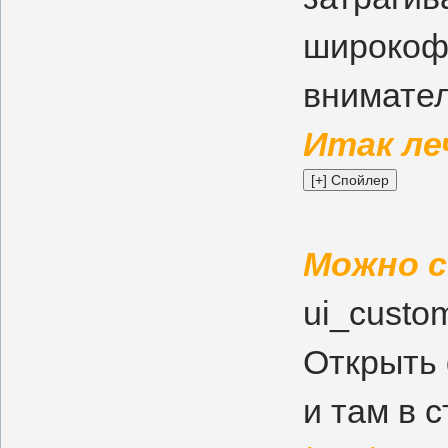
широкофо
внимател
Итак ле
Можно с
ui_custo
Открыть 
и там в с