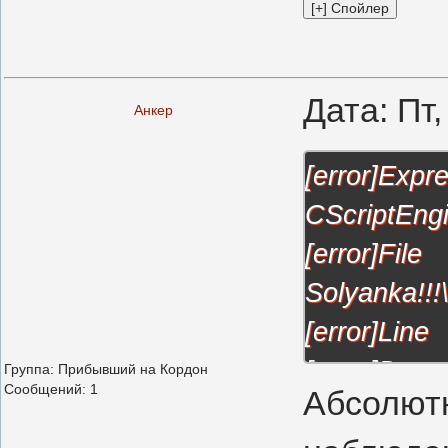
Дата: Пт
Анкер
[error
CScriptEngi
[error
Solyanka!!
[error]Li
[error]Descr
Группа: Прибывший на Кордон
Сообщений:
1
Абсолютн