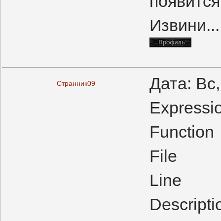
появится
Извини...
Дата: Вс
Странник09
Expressi
Function
File : ..
Line :
Descriptio