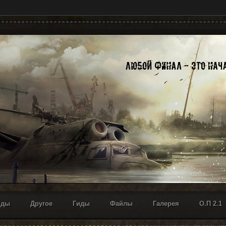
оды
Другое
Гиды
Файлы
Галерея
О.П 2.1