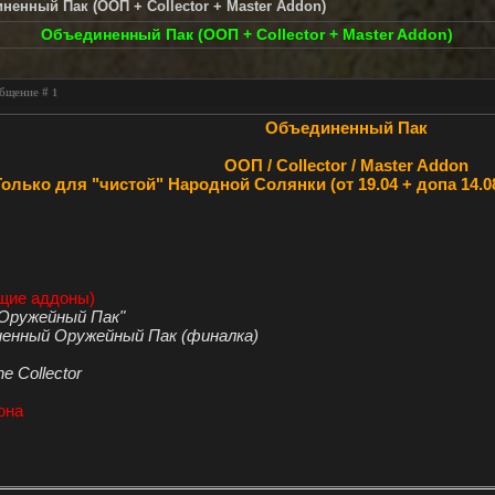
ненный Пак (ООП + Collector + Master Addon)
Объединенный Пак (ООП + Collector + Master Addon)
ообщение #
1
Объединенный Пак
ООП / Collector / Master Addon
олько для "чистой" Народной Солянки (от 19.04 + допа 14.08 +
щие аддоны)
 Оружейный Пак"
ненный Оружейный Пак (финалка)
e Collector
она