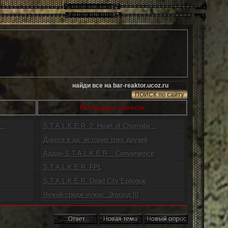
Последние новости
..
S.T.A.L.K.E.R. 2: Heart of Chornoby...
Дорога в ад: история трех друзей
Аддон S.T.A.L.K.E.R. : Convergence
S.T.A.L.K.E.R. FPL
S.T.A.L.K.E.R. Dead City Epilogue
Чужой среди чужих: Эпизод III