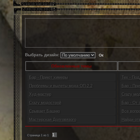
Выбрать дизайн:
Обновленные темы
Бар - Приют химеры
Тех - По
Проблемы и вылеты мода ОП-2.2
Бар - При
Худ-мастер
Crazy мо
Crazy модострой
Бар - От 
Срывает Башню
Все вопр
Мастерская Долговязого
Найди от
1
Страница
1
из
1