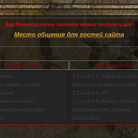
Бар Реактор готов принять новых постояльцев!
Место общения для гостей сайта
Популярные темы
Последние файлы
ддержка
S.T.A.L.K.E.R. 2: Heart of Chornoby.
ют химеры - 1 (архив)
Дорога в ад: история трех друзей
дострой
S.T.A.L.K.E.R. FPL
заката до рассвета
S.T.A.L.K.E.R. Dead City Epilogue
осы которых нет в темах
Чужой среди чужих: Эпизод III
вет
Dead Air Metro