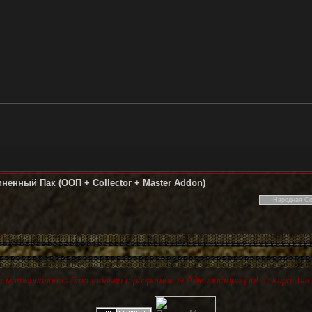
ненный Пак (ООП + Collector + Master Addon)
 материалов сайта только с разрешения Администрации! ☆ kapa- bar-r