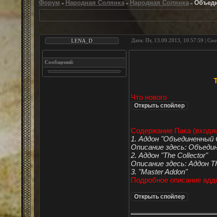
Форум
Народная Солянка
Народная Солянка
Объеди
»
»
»
Дата: Пт, 13.09.2013, 10:57:59 | С
LENA_D
Сообщений
:
Т
Что нового
Содержание Пака (входя
1. Аддон "Объединенный
Описание здесь: Объеди
2. Аддон "The Collector"
Описание здесь: Аддон Th
3. "Master Addon"
Подробное описание адд