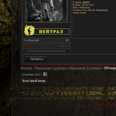
Сталкер
JackV
..
В Зоне: 18.04.2013
Ранг: Нейтралы
Страна: Российская Федерация
город: Крым
Сообщений
:
61
Статус
:
Форум
Народная Солянка
Народная Солянка
Объеди
»
»
»
1
Страница
1
из
1
Использование