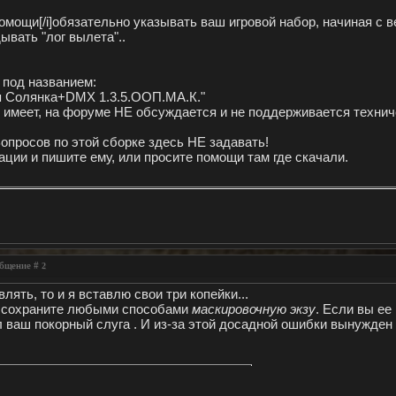
омощи[/i]обязательно указывать ваш игровой набор, начиная с 
ывать "лог вылета"..
 под названием:
ная Солянка+DMX 1.3.5.ООП.МА.К."
е имеет, на форуме НЕ обсуждается и не поддерживается технич
опросов по этой сборке здесь НЕ задавать!
ции и пишите ему, или просите помощи там где скачали.
ообщение #
2
лять, то и я вставлю свои три копейки...
 сохраните любыми способами
маскировочную экзу
. Если вы ее
л ваш покорный слуга
. И из-за этой досадной ошибки вынужде