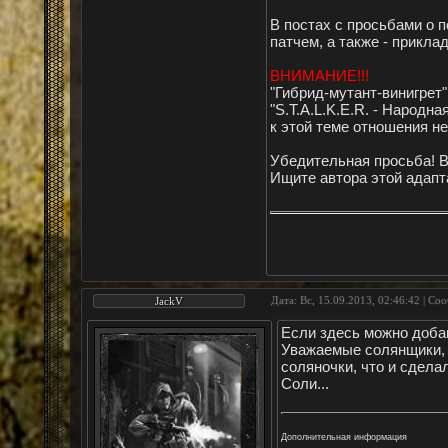
В постах с просьбами о п
патчем, а также - приклад
ВНИМАНИЕ!!!
"Гибрид-мутант-винигрет"
"S.T.A.L.K.E.R. - Народ
к этой теме отношения н
Убедительная просьба! В
Ищите автора этой адапта
Дата: Вс, 15.09.2013, 02:46:42 | С
JackV
Если здесь можно добав
Уважаемые солянщики,
соляночки, что и сдела
Соли...
Дополнительная информация