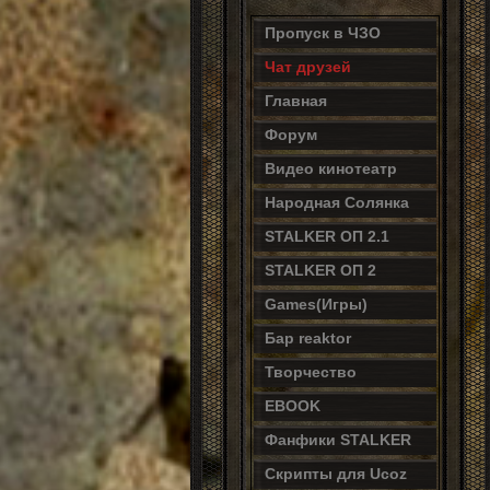
Пропуск в ЧЗО
Чат друзей
Главная
Форум
Видео кинотеатр
Народная Солянка
STALKER ОП 2.1
STALKER ОП 2
Games(Игры)
Бар reaktor
Творчество
EBOOK
Фанфики STALKER
Скрипты для Ucoz