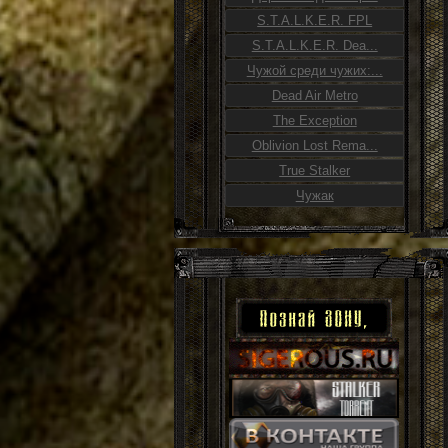
S.T.A.L.K.E.R. FPL
S.T.A.L.K.E.R. Dea...
Чужой среди чужих:...
Dead Air Metro
The Exception
Oblivion Lost Rema...
True Stalker
Чужак