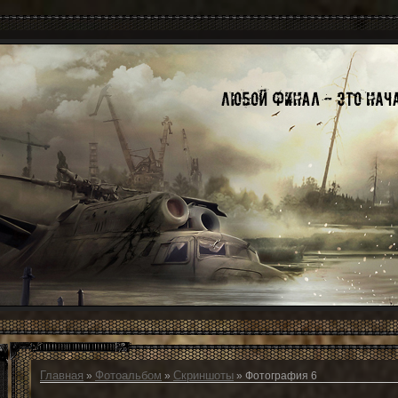
Главная
Фотоальбом
Скриншоты
»
»
» Фотография 6