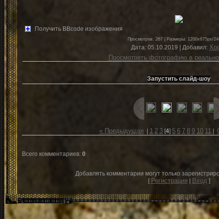
Получить BBcode изображения
Просмотров
: 267 |
Размеры
: 1200x675px/24
Хо
Дата
: 05.10.2019 |
Добавил
:
Просмотреть фотографию в реально
« Предыдущая
1
2
3
5
6
7
8
9
10
11
|
[
4
]
|
Всего комментариев
:
0
Добавлять комментарии могут только зарегистрир
Регистрация
Вход
[
|
]