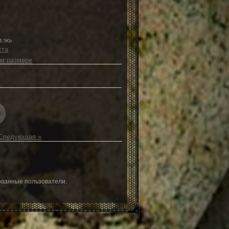
6.5Kb
ста
м размере
Следующая »
ованные пользователи.