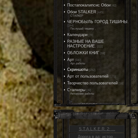
Постапокалипсис Обои
[42]
Обои STALKER
[445]
СТАЛКЕР
ЧЕРНОБЫЛЬ ГОРОД ТИШИНЫ.
[244]
Послушай тишину .
Календари
[76]
РАЗНЫЕ НА ВАШЕ
НАСТРОЕНИЕ.
[111]
ОБЛОЖКИ КНИГ
[69]
Арт
[340]
Арт работы
Скриншоты
[282]
Арт от пользователей
[171]
Творчество пользователей
[16]
Сталкеры
[39]
Авторские работы
S.T.A.L.K.E.R. 2: ...
Дорога в ад: истор...