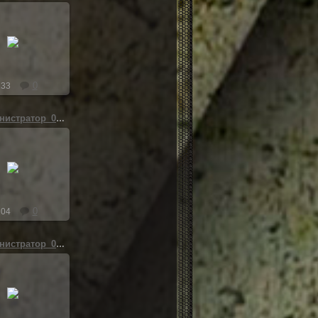
.10.2019
Хоста
0
233
ss_Администратор_08-10-19_02-03-53_(zaton)
.09.2019
Luckyan
0
204
ss_Администратор_08-05-19_02-47-41_(swamp_old)
.09.2019
Luckyan