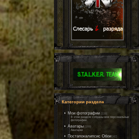
Категории раздела
Мои фотографии
[226]
В этом разделе собраны мои персональные
фотографии.
Аватары
[169]
Аватарки
Постапокалипсис Обои
[42]