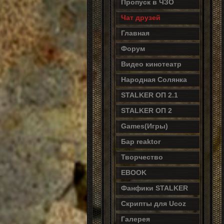
Пропуск в ЧЗО
Чат друзей
Главная
Форум
Видео кинотеатр
Народная Солянка
STALKER ОП 2.1
STALKER ОП 2
Games(Игры)
Бар reaktor
Творчество
EBOOK
Фанфики STALKER
Скрипты для Ucoz
Галерея