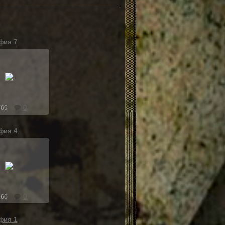
фия 7
.10.2019
Хоста
0
269
фия 4
.10.2019
Хоста
0
260
фия 1