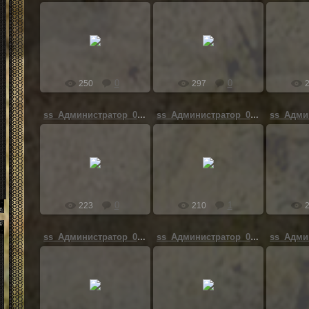
05.10.2019
05.10.2019
05
Хоста
Хоста
0
0
250
297
ss_Администратор_09-18-19_02-23-06_(zaton)
ss_Администратор_08-25-19_04-36-38_(zaton)
24.09.2019
24.09.2019
24
Luckyan
Luckyan
0
1
223
210
ss_Администратор_09-11-19_22-46-22_(zaton)
ss_Администратор_08-05-19_06-42-09_(l01_escape)
24.09.2019
24.09.2019
24
Luckyan
Luckyan