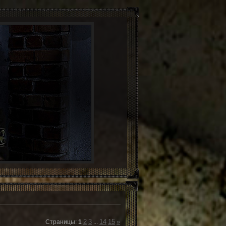
2
3
14
15
»
Страницы
:
1
...