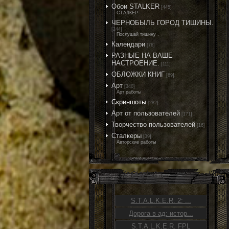
Обои STALKER
[445]
СТАЛКЕР
ЧЕРНОБЫЛЬ ГОРОД ТИШИНЫ.
[244]
Послушай тишину .
Календари
[76]
РАЗНЫЕ НА ВАШЕ
НАСТРОЕНИЕ.
[111]
ОБЛОЖКИ КНИГ
[69]
Арт
[340]
Арт работы
Скриншоты
[282]
Арт от пользователей
[171]
Творчество пользователей
[16]
Сталкеры
[39]
Авторские работы
S.T.A.L.K.E.R. 2: ...
Дорога в ад: истор...
S.T.A.L.K.E.R. FPL