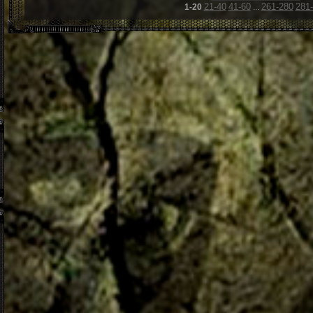
21-40
41-60
261-280
281
1-20
...