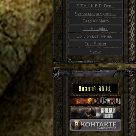
S.T.A.L.K.E.R. Dea...
Чужой среди чужих:...
Dead Air Metro
The Exception
Oblivion Lost Rema...
True Stalker
Чужак