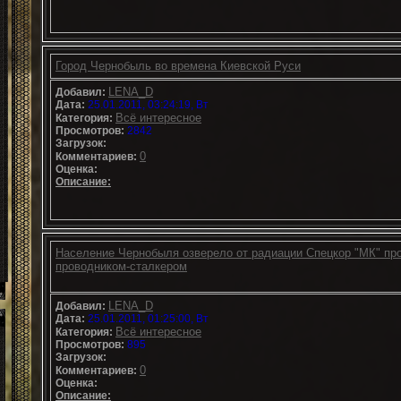
Город Чернобыль во времена Киевской Руси
LENA_D
Добавил:
Дата:
25.01.2011, 03:24:19, Вт
Всё интересное
Категория:
Просмотров:
2842
Загрузок:
0
Комментариев:
Оценка:
Описание:
Население Чернобыля озверело от радиации Спецкор "МК" пр
проводником-сталкером
LENA_D
Добавил:
Дата:
25.01.2011, 01:25:00, Вт
Всё интересное
Категория:
Просмотров:
895
Загрузок:
0
Комментариев:
Оценка:
Описание: