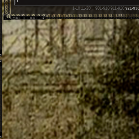
1-10
11-20
901-910
911-920
...
921-93