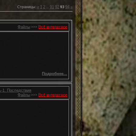
«
1
2
91
92
94
»
Страницы
:
...
93
Файлы
Всё интересное
>>>
Подробнее...
-1. Последствия
Файлы
Всё интересное
>>>