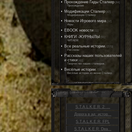
Прохождение Гиды Сталкер
[84]
Прохождение
Модификации Сталкер
[47]
Модификации Сталкер
Новости Игрового мира
[32]
Игры
EBOOK новости
[11]
КНИГИ -ЖУРНЫЛЫ
[91]
ЧИТАЕМ.
Все реальные истории.
[570]
Рассказы
Рассказы наших пользователей
и стихи
[41]
Творчество наших сталкеров.
Весёлые истории.
[19]
Весёлые истории из жизни Сталкер.
S.T.A.L.K.E.R. 2: ...
Дорога в ад: истор...
S.T.A.L.K.E.R. FPL
S.T.A.L.K.E.R. Dea...