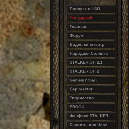
Пропуск в ЧЗО
Чат друзей
Главная
Форум
Видео кинотеатр
Народная Солянка
STALKER ОП 2.1
STALKER ОП 2
Games(Игры)
Бар reaktor
Творчество
EBOOK
Фанфики STALKER
Скрипты для Ucoz