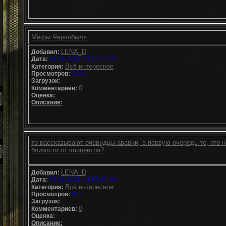
Мифы Чернобыля
LENA_D
Добавил:
Дата:
25.01.2011, 01:22:17, Вт
Всё интересное
Категория:
Просмотров:
2142
Загрузок:
0
Комментариев:
Оценка:
Описание:
то рассказывают очевидцы аварии, в первую очередь те, кто 
близости от эпицентра?
LENA_D
Добавил:
Дата:
25.01.2011, 01:18:47, Вт
Всё интересное
Категория:
Просмотров:
937
Загрузок:
0
Комментариев:
Оценка:
Описание: