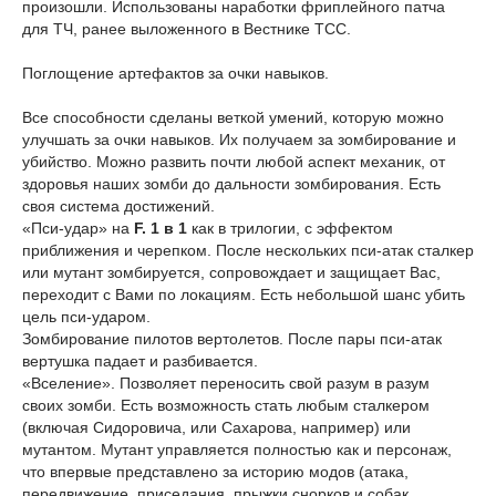
произошли. Использованы наработки фриплейного патча
для ТЧ, ранее выложенного в Вестнике ТСС.
Поглощение артефактов за очки навыков.
Все способности сделаны веткой умений, которую можно
улучшать за очки навыков. Их получаем за зомбирование и
убийство. Можно развить почти любой аспект механик, от
здоровья наших зомби до дальности зомбирования. Есть
своя система достижений.
«Пси-удар» на
F. 1 в 1
как в трилогии, с эффектом
приближения и черепком. После нескольких пси-атак сталкер
или мутант зомбируется, сопровождает и защищает Вас,
переходит с Вами по локациям. Есть небольшой шанс убить
цель пси-ударом.
Зомбирование пилотов вертолетов. После пары пси-атак
вертушка падает и разбивается.
«Вселение». Позволяет переносить свой разум в разум
своих зомби. Есть возможность стать любым сталкером
(включая Сидоровича, или Сахарова, например) или
мутантом. Мутант управляется полностью как и персонаж,
что впервые представлено за историю модов (атака,
передвижение, приседания, прыжки снорков и собак,