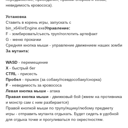
невидимость кровососа).
Установка
Ставить в корень игры, запускать с
bin_x64/xrEngine.exe
Управление:
F - зомбировать/съесть труп/поглотить артефакт
G - меню прокачки
Средняя кнопка мыши - управление движением наших зомби
За мутанта:
WASD
- перемещение
X
- быстрый бег
CTRL
- присесть
Пробел
- прыжок (за собаку/псевдособаку/снорка)
F
- невидимость за кровососа
Левая кнопка мыши
- атака
Правая кнопка мыши
- движковый бой (жмем на противника
и монстр сам с ним разбирается)
Правой кнопкой мыши по трупу/ящику/любому предмету
игры - отправить мутанта отдыхать. Будет сидеть в удобной
для отдыха точке и прогуливаться по окрестностям.