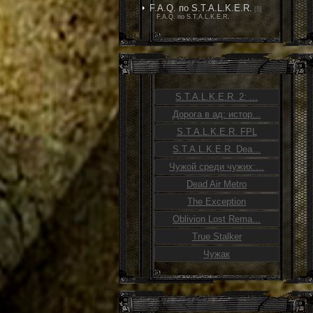
F.A.Q. по S.T.A.L.K.E.R.
[5]
F.A.Q. по S.T.A.L.K.E.R.
S.T.A.L.K.E.R. 2: ...
Дорога в ад: истор...
S.T.A.L.K.E.R. FPL
S.T.A.L.K.E.R. Dea...
Чужой среди чужих:...
Dead Air Metro
The Exception
Oblivion Lost Rema...
True Stalker
Чужак