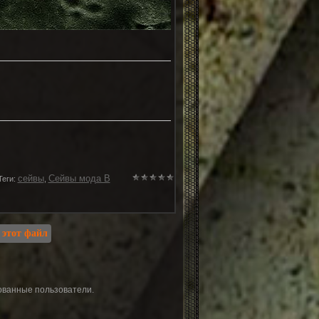
сейвы
Сейвы мода В
Теги
:
,
ованные пользователи.