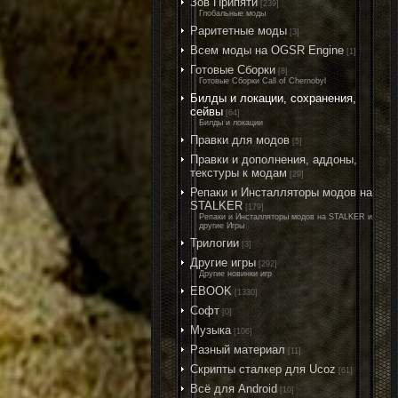
Зов Припяти
[239]
Глобальные моды
Раритетные моды
[3]
Всем моды на OGSR Engine
[1]
Готовые Сборки
[8]
Готовые Сборки Call of Chernobyl
Билды и локации, сохранения,
сейвы
[64]
Билды и локации
Правки для модов
[5]
Правки и дополнения, аддоны,
текстуры к модам
[29]
Репаки и Инсталляторы модов на
STALKER
[179]
Репаки и Инсталляторы модов на STALKER и
другие Игры
Трилогии
[3]
Другие игры
[292]
Другие новинки игр
EBOOK
[1330]
Софт
[0]
Музыка
[106]
Разный материал
[11]
Скрипты сталкер для Ucoz
[61]
Всё для Android
[10]