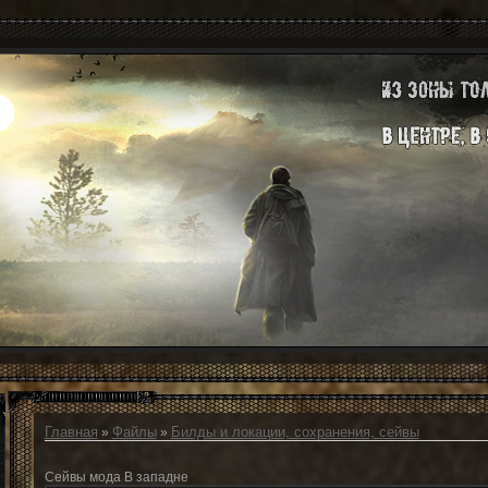
Главная
Файлы
Билды и локации, сохранения, сейвы
»
»
Сейвы мода В западне