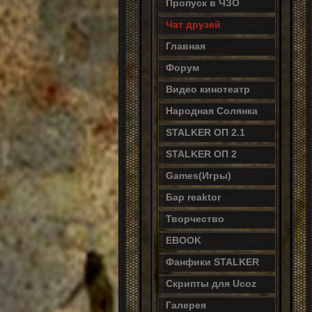
Пропуск в ЧЗО
Чат друзей
Главная
Форум
Видео кинотеатр
Народная Солянка
STALKER ОП 2.1
STALKER ОП 2
Games(Игры)
Бар reaktor
Творчество
EBOOK
Фанфики STALKER
Скрипты для Ucoz
Галерея