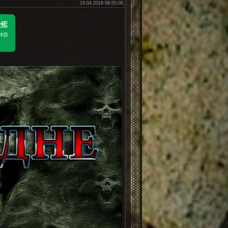
19.04.2019 09:55:08,
НЕ
2KB