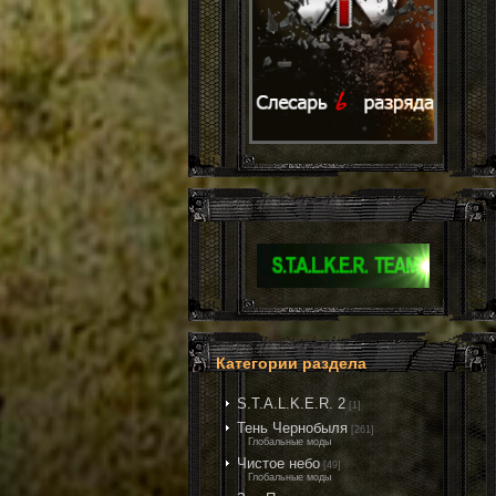
Категории раздела
S.T.A.L.K.E.R. 2
[1]
Тень Чернобыля
[261]
Глобальные моды
Чистое небо
[49]
Глобальные моды