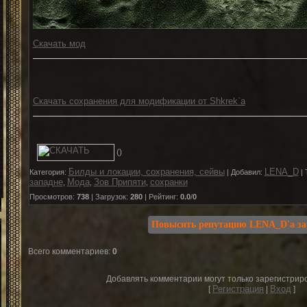
Скачать мод
Скачать сохранения для модификации от Shkrek`a
.
()
Билды и локации, сохранения, сейвы
LENA_D
Категория
:
|
Добавил
:
|
западне
Мода
Зов Припяти
сохранки
,
,
,
Просмотров
:
738
|
Загрузок
:
280
|
Рейтинг
:
0.0
/
0
Всего комментариев
:
0
Добавлять комментарии могут только зарегистрир
Регистрация
Вход
[
|
]