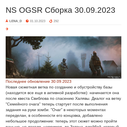
NS OGSR Сборка 30.09.2023
LENA_D
01.10.2023
292
Последнее обновление 30.09.2023
Новая сюжетная ветка по созданию и обустройству базы
(находится все еще в активной разработке): начинается она
после квеста Свиблова по спасению Халявы. Диалог на ветку
"Семейного очага" теперь стартует после выполнения
задания на руки зомби. "Очаг" в некоторых моментах
переделан, в особенности его концовка, добавлено
небольшое продолжение: теперь этот сюжет можно пройти
раньше, не доходя, например, до Затона, плейбой, который