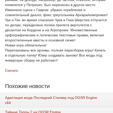
появлялся у Петренко, был перенесен в другое место.
Изменена сцена с Гавром: убрано ограбление и
сомнительный диалог, фикс треугольника Архара/компромат/
Чук и Гек: во время спасения Чука и Гека Шерстюк отлучится
по делам, переделана логика прилета вертолетов с
десантом на Кордоне и на Агропроме. Множественные
орфографические и логические текстовые правки, включая
второстепенные квесты и основной сюжет
Новая игра обязательна!
Перепакованы все архивы, полная пересборка игры! Качать
в отдельную папку! Юзер создавать заново! Все моды под
январскую сборку не работают!
Скачать
Похожие новости
Адаптация мода Последний Сталкер под OGSR Engine
х64
Тайные Тропы 2 на OGSR Engine