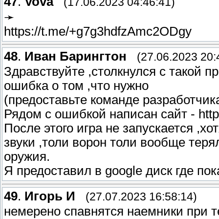
47
.
Vova
(17.06.2023 04:46:41)
➛
https://t.me/+g7g3hdfzAmc2ODgy
48
.
Иван Барингтон
(27.06.2023 20:
Здравствуйте ,столкнулся с такой п
ошибка о том ,что нужно
(предоставьте команде разработчи
Рядом с ошибкой написан сайт - http:/
После этого игра не запускается ,хо
звуки ,толи ворон толи вообще терял
оружия.
Я предоставил в google диск где пок
49
.
Игорь И
(27.07.2023 16:58:14)
немерено спавнятся наемники при т