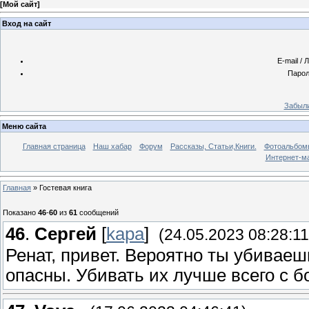
[
Мой сайт
]
Вход на сайт
E-mail / 
Парол
Забыли
Меню сайта
Главная страница
Наш хабар
Форум
Рассказы, Статьи,Книги.
Фотоальбом
Интернет-м
Главная
»
Гостевая книга
Показано
46
-
60
из
61
сообщений
46
.
Сергей
[
kapa
]
(24.05.2023 08:28:11
Ренат, привет. Вероятно ты убивае
опасны. Убивать их лучше всего с б