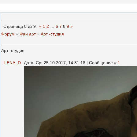
Страница
8
из
9
«
1
2
…
6
7
8
9
»
Форум
»
Фан арт
»
Арт -студия
Арт -студия
LENA_D
Дата: Ср, 25.10.2017, 14:31:18 | Сообщение #
1