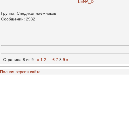
LENA_D
Группа: Синдикат наёмников
Сообщений:
2932
Страница
8
из
9
«
1
2
…
6
7
8
9
»
Полная версия сайта